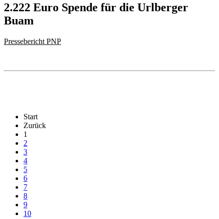
2.222 Euro Spende für die Urlberger
Buam
Pressebericht PNP
Start
Zurück
1
2
3
4
5
6
7
8
9
10