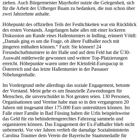
ziehen. Auch Bürgermeister Mayrhofer nutzte die Gelegenheit, sich
für die Arbeit der Urlberger Buam zu bedanken, die nun schon über
zwei Jahrzehnte anhalte.
Höhepunkt des offiziellen Teils der Festlichkeiten war ein Rückblick
des ersten Vorstands. Angefangen habe alles mit einer lockeren
Diskussion am Rande eines Hallenturniers in Indling, erinnert Völdl:
„Damals ging es um die Frage, ob ältere Fußballer noch mit
jüngeren mithalten können.“ Fazit: Sie können! 24
Freundschaftsturniere in der Halle und auf dem Feld hat die Ü30-
Auswahl mittlerweile gewonnen und weitere Top-Platzierungen
erreicht. Höhepunkte waren unter der Kleinfeld-Europacup in
Österreich und das letzte Hallenturnier in der Passauer
Nibelungenhalle.
Im Vordergrund stehe allerdings das soziale Engagement, betonte
der Vorstand. Meist gehe es um finanzielle Zuwendungen für
Menschen, die unverschuldet in Not geraten seien. 130 Personen,
Organisationen und Vereine habe man so in den vergangenen 20
Jahren mit insgesamt über 175.000 Euro unterstützen können. Im
Falle einer Familie in Bad Füssing haben die Urlis beispielsweise
das Geld für ein behindertengerechtes Fahrzeug sammeln und
organisieren können. Das Engagement der Ex-Fußballer blieb nicht
unbemerkt. Vor vier Jahren verlieh die damalige Sozialministerin
Carolina Trautner dem Verein die Bayerische Staatsmedaille für