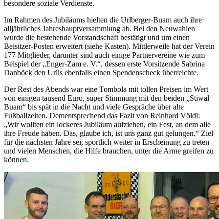
besondere soziale Verdienste.
Im Rahmen des Jubiläums hielten die Urlberger-Buam auch ihre
alljährliches Jahreshauptversammlung ab. Bei den Neuwahlen
wurde die bestehende Vorstandschaft bestätigt und um einen
Beisitzer-Posten erweitert (siehe Kasten). Mittlerweile hat der Verein
177 Mitglieder, darunter sind auch einige Partnervereine wie zum
Beispiel der „Enger-Zam e. V.“, dessen erste Vorsitzende Sabrina
Danböck den Urlis ebenfalls einen Spendenscheck überreichte.
Der Rest des Abends war eine Tombola mit tollen Preisen im Wert
von einigen tausend Euro, super Stimmung mit den beiden „Stiwal
Buam“ bis spät in die Nacht und viele Gespräche über alte
Fußballzeiten. Dementsprechend das Fazit von Reinhard Völdl:
„Wir wollten ein lockeres Jubiläum aufziehen, ein Fest, an dem alle
ihre Freude haben. Das, glaube ich, ist uns ganz gut gelungen.“ Ziel
für die nächsten Jahre sei, sportlich weiter in Erscheinung zu treten
und vielen Menschen, die Hilfe brauchen, unter die Arme greifen zu
können.