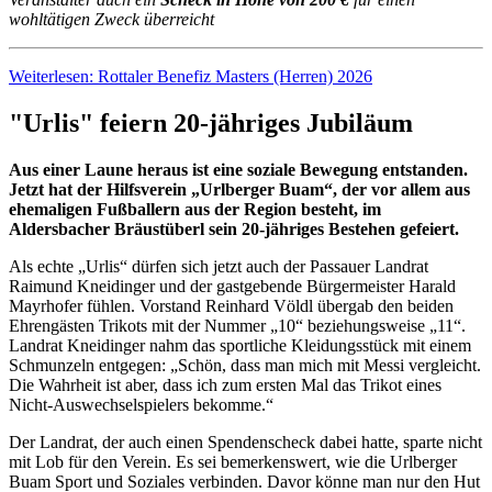
wohltätigen Zweck überreicht
Weiterlesen: Rottaler Benefiz Masters (Herren) 2026
"Urlis" feiern 20-jähriges Jubiläum
Aus einer Laune heraus ist eine soziale Bewegung entstanden.
Jetzt hat der Hilfsverein „Urlberger Buam“, der vor allem aus
ehemaligen Fußballern aus der Region besteht, im
Aldersbacher Bräustüberl sein 20-jähriges Bestehen gefeiert.
Als echte „Urlis“ dürfen sich jetzt auch der Passauer Landrat
Raimund Kneidinger und der gastgebende Bürgermeister Harald
Mayrhofer fühlen. Vorstand Reinhard Völdl übergab den beiden
Ehrengästen Trikots mit der Nummer „10“ beziehungsweise „11“.
Landrat Kneidinger nahm das sportliche Kleidungsstück mit einem
Schmunzeln entgegen: „Schön, dass man mich mit Messi vergleicht.
Die Wahrheit ist aber, dass ich zum ersten Mal das Trikot eines
Nicht-Auswechselspielers bekomme.“
Der Landrat, der auch einen Spendenscheck dabei hatte, sparte nicht
mit Lob für den Verein. Es sei bemerkenswert, wie die Urlberger
Buam Sport und Soziales verbinden. Davor könne man nur den Hut