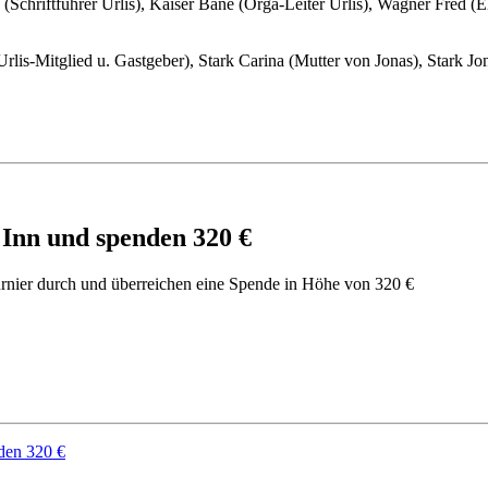
ich (Schriftführer Urlis), Kaiser Bane (Orga-Leiter Urlis), Wagner Fre
Urlis-Mitglied u. Gastgeber), Stark Carina (Mutter von Jonas), Stark J
Inn und spenden 320 €
rnier durch und überreichen eine Spende in Höhe von 320 €
den 320 €