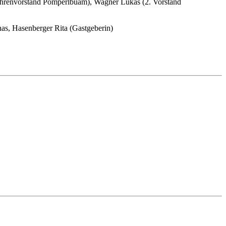
d (Ehrenvorstand Pomperlbuam), Wagner Lukas (2. Vorstand
onas, Hasenberger Rita (Gastgeberin)