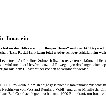
ür Jonas ein
Das haben der Hilfsverein „Urlberger Buam“ und der FC-Bayern-Fa
chen (Lkr. Rottal-Inn) kann jetzt wieder ruhiger schlafen. Im wah
eventuelle Anfälle ihres Sohnes frühzeitig reagieren zu können. Die ru
n wird und über Herzfrequenz und Bewegungen des Jungen einen epilep
der gar mit dem Hubschrauber können so verhindert werden.
a 1.800 Euro wollte die zuständige gesetzliche Krankenkasse zunächst
das Nachhaken von Vorstand Reinhard Völdl - und unter Mithilfe der 
 aus Bad Griesbach legten noch einmal 1000 Euro drauf, um Jonas ei