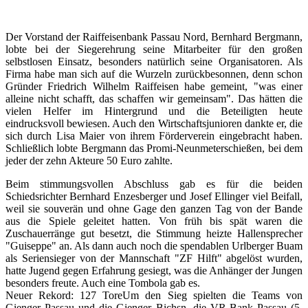
Der Vorstand der Raiffeisenbank Passau Nord, Bernhard Bergmann,
lobte bei der Siegerehrung seine Mitarbeiter für den großen
selbstlosen Einsatz, besonders natürlich seine Organisatoren. Als
Firma habe man sich auf die Wurzeln zurückbesonnen, denn schon
Gründer Friedrich Wilhelm Raiffeisen habe gemeint, "was einer
alleine nicht schafft, das schaffen wir gemeinsam". Das hätten die
vielen Helfer im Hintergrund und die Beteiligten heute
eindrucksvoll bewiesen. Auch den Wirtschaftsjunioren dankte er, die
sich durch Lisa Maier von ihrem Förderverein eingebracht haben.
Schließlich lobte Bergmann das Promi-Neunmeterschießen, bei dem
jeder der zehn Akteure 50 Euro zahlte.
Beim stimmungsvollen Abschluss gab es für die beiden
Schiedsrichter Bernhard Enzesberger und Josef Ellinger viel Beifall,
weil sie souverän und ohne Gage den ganzen Tag von der Bande
aus die Spiele geleitet hatten. Von früh bis spät waren die
Zuschauerränge gut besetzt, die Stimmung heizte Hallensprecher
"Guiseppe" an. Als dann auch noch die spendablen Urlberger Buam
als Seriensieger von der Mannschaft "ZF Hilft" abgelöst wurden,
hatte Jugend gegen Erfahrung gesiegt, was die Anhänger der Jungen
besonders freute. Auch eine Tombola gab es.
Neuer Rekord: 127 ToreUm den Sieg spielten die Teams von
Gienger Passau und die Gienger Bichsn, die VR-Bank Passau (5.