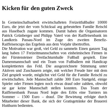
Kicken für den guten Zweck
In Gemeinschaftsarbeit erwirtschafteten Freizeitfußballer 10000
Euro, die jetzt der vom Schicksal arg gebeutelten Familie Reischl
aus Haselbach zugute kommen. Damit haben die Organisatoren
Patrick Grünberger und Philipp Vaterl von der Raiffeisenbank im
Landkreis Passau-Nord im Zuge des zweiten Benefiz-
Raiffeisencups das Ergebnis aus dem Vorjahr übertroffen.
Die Motivation war groß, viel Geld zu sammeln Einen ganzen Tag
lang haben 17 Freizeitmannschaften von einheimischen Firmen in
der Fürstensteiner Dreifachturnhalle Fußball gespielt. Eine
Damenmannschaft und ein Team von Fußballern mit Handicap
komplettierten das Feld. Die ausgezeichnete Stimmung unter
Aktiven und Zuschauern zeigte, mit welcher Freude hier mit dem
Ziel gespielt wurde, möglichst viel Geld für die Familie Reischl zu
erwirtschaften. Jede Mannschaft zahlte 300 Euro Startgeld, einige
Spieler oder Firmen legten noch etwas drauf oder zahlten, obwohl
sie gar keine Mannschaft stellen konnten. Das Team der
Raiffeisenbank Passau Nord legte den Erlös eine Turniers im
Sommer – 1500 Euro – drauf. Die Bewirtung erfolgte durch
Mitarbeiter dieser Bank, die sich der Gratisgetränke der Brauerei
Hutthurm bedienten.