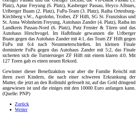
Platz), Aptar Freyung (6. Platz), Kasberger Passau, Heyco Allstars,
Urlberger Buam (2. Platz), FuPa-Team (3. Platz), Raiba Ortenburg-
Kirchberg v.W., Agrolohn, Troiber, ZF Hilft, SG St. Franziskus und
St. Anna Wohnheim Freyung, Autohaus Zander (4. Platz), Raiba im
Landkreis Passau-Nord (6. Platz), Putz Fenster & Türen und das
Autohaus Hirschvogel. Im Halbfinale gewannen die Urlberger
Buam gegen das Autohaus Zander mit 4:1, das Team ZF Hilft gegen
FuPa mit 6:4 nach Neunmeterschießen. Im kleinen Finale
dominierte FuPa gegen das Autohaus Zander mit 5:2, das Finale
sicherten sich die Turniersieger ZF Hilft mit einem klaren 4:0. Mit
127 Toren gab es einen neuen Rekord.
Gewinner dieser Benefizaktion war aber die Familie Reischl mit
ihren zwei Kindern, die nach einer schweren Erkrankung der
Mutter, die jetzt an den Rollstuhl gefesselt ist, auf das Geld dringend
angewiesen ist und die einiges mit den 10000 Euro anfangen kann.
(Quelle: PNP)
Zurück
Weiter