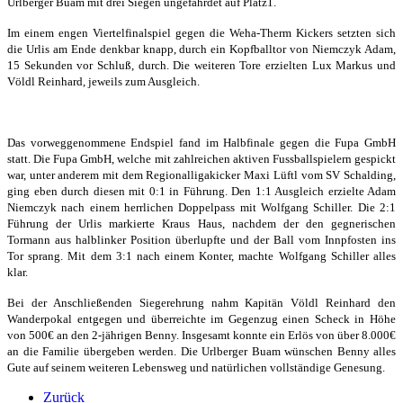
Urlberger Buam mit drei Siegen ungefährdet auf Platz1.
Im einem engen Viertelfinalspiel gegen die Weha-Therm Kickers setzten sich
die Urlis am Ende denkbar knapp, durch ein Kopfballtor von Niemczyk Adam,
15 Sekunden vor Schluß, durch. Die weiteren Tore erzielten Lux Markus und
Völdl Reinhard, jeweils zum Ausgleich.
Das vorweggenommene Endspiel fand im Halbfinale gegen die Fupa GmbH
statt. Die Fupa GmbH, welche mit zahlreichen aktiven Fussballspielern gespickt
war, unter anderem mit dem Regionalligakicker Maxi Lüftl vom SV Schalding,
ging eben durch diesen mit 0:1 in Führung. Den 1:1 Ausgleich erzielte Adam
Niemczyk nach einem herrlichen Doppelpass mit Wolfgang Schiller. Die 2:1
Führung der Urlis markierte Kraus Haus, nachdem der den gegnerischen
Tormann aus halblinker Position überlupfte und der Ball vom Innpfosten ins
Tor sprang. Mit dem 3:1 nach einem Konter, machte Wolfgang Schiller alles
klar.
Bei der Anschließenden Siegerehrung nahm Kapitän Völdl Reinhard den
Wanderpokal entgegen und überreichte im Gegenzug einen Scheck in Höhe
von 500€ an den 2-jährigen Benny. Insgesamt konnte ein Erlös von über 8.000€
an die Familie übergeben werden. Die Urlberger Buam wünschen Benny alles
Gute auf seinem weiteren Lebensweg und natürlichen vollständige Genesung.
Zurück